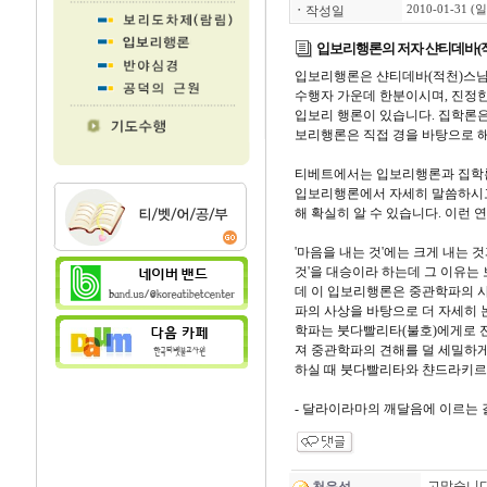
ㆍ
작성일
2010-01-31 (일
입보리행론의 저자 샨티데바(
입보리행론은 샨티데바(적천)스님
수행자 가운데 한분이시며, 진정한
입보리 행론이 있습니다. 집학론은
보리행론은 직접 경을 바탕으로 
티베트에서는 입보리행론과 집학론
입보리행론에서 자세히 말씀하시고 
해 확실히 알 수 있습니다. 이런
'마음을 내는 것'에는 크게 내는 
것'을 대승이라 하는데 그 이유는
데 이 입보리행론은 중관학파의 사
파의 사상을 바탕으로 더 자세히 
학파는 붓다빨리타(불호)에게로 
져 중관학파의 견해를 덜 세밀하게
하실 때 붓다빨리타와 챤드라키르
- 달라이라마의 깨달음에 이르는 
고맙습니다