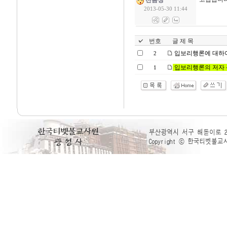
천음성
2013-05-30 11:44
번호
글 제 목
입보리행론에 대하
2
입보리행론의 저자 
1