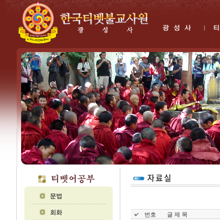
번호
글 제 목