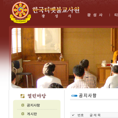
번호
글 제 목