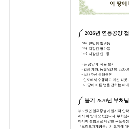
༼ 2026년 연등공양 
༺ 큰법당 일년등
༺ 지장전 영가등
༺ 지장전 인 등
• 등 공양비: 자율 보시
• 입금 계좌: 농협/923-01-3535
• 보내주신 공양금은
인도에서 수행하고 계신 티벳 
이 땅에 바른 법을 전하는 데에
༼ 불기 2570년 부처
부모였던 일체중생이 일시적 안락
께서 이 땅에 오셨습니다. 부처님
하시어 설법으로 다양한 육도중생
『보리도차제광론』의 요지에 대해