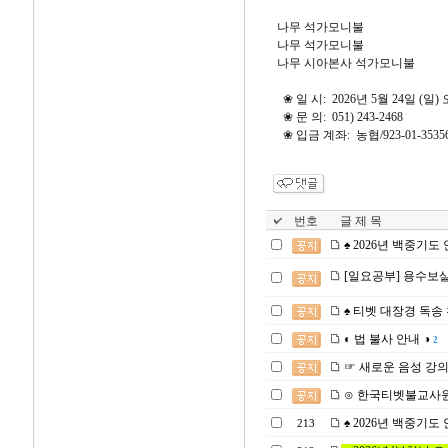
나무 석가모니불
나무 석가모니불
나무 시아본사 석가모니불
❀ 일 시: 2026년 5월 24일 (일)
❀ 문 의: 051) 243-2468
❀ 입금 계좌: 농협/923-01-353
번호
글 제 목
♠ 2026년 백중기도 안내
[일요공부] 용수보살의
♠ 티벳 대장경 독송 천일
◐ 법 불사 안내 ◑
2
☞ 새로운 음성 강
⊙ 한국티벳불교사원
♠ 2026년 백중기도 안내
213