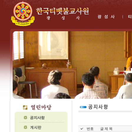
번호
글 제 목