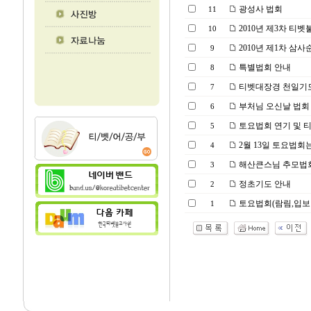
광성사 법회
11
2010년 제3차 티
10
2010년 제1차 삼사
9
특별법회 안내
8
티벳대장경 천일기
7
부처님 오신날 법회
6
토요법회 연기 및 
5
2월 13일 토요법회
4
해산큰스님 추모법
3
정초기도 안내
2
토요법회(람림,입보
1