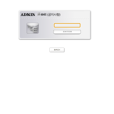
tb61
(공지사항)