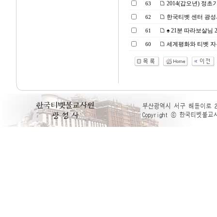
2014(갑오년) 정
63
한국티벳 센터 광성
62
♠ 21분 따라보살님 21일
61
세계평화와 티벳 자유
60