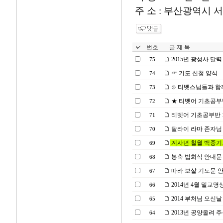
주 소 : 부산광역시 서구 
번호
글 제 목
2015년 광성사 달
75
☞ 기도 신청 양식
74
⊙ 티벳스님들과 함께 
73
★ 티벳어 기초공부반 1기
72
티벳어 기초공부반 1기 모
71
달라이 라마 존자님
70
계사년 칠월 백중기
69
봉축 법회식 안내문
68
따라 보살 기도문 
67
2014년 4월 밀교명
66
2014 부처님 오신날
65
2013년 공양올려 
64