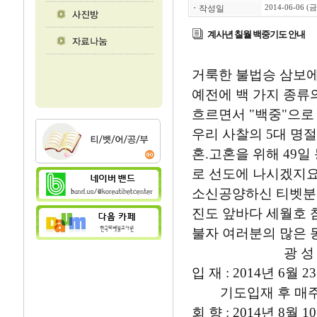
ㆍ
작성일
2014-06-06 (금
계사년 칠월 백중기도 안내
거룩한 불법승 삼보에
예전에 백 가지 종류
흐르면서 "백중"으로
우리 사찰의 5대 명절
혼.고혼을 위해 49
로 선도에 나시겠지요
소신공양하신 티벳분
진도 앞바다 세월호 
불자 여러분의 많은 
광 성 사 주
입 재 : 2014년 6월 
기도입재 후 매주 
회 향 : 2014년 8월 