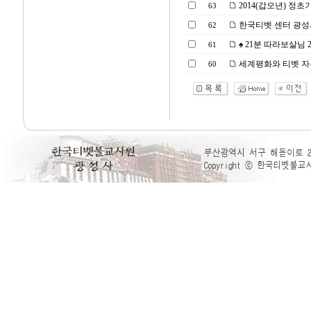
2014(갑오년) 정
63
한국티벳 센터 광성
62
♠ 21분 따라보살님 21일
61
세계평화와 티벳 자유
60