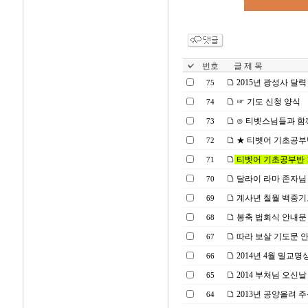
번호
글 제 목
2015년 광성사 달
75
☞ 기도 신청 양식
74
⊙ 티벳스님들과 함께 
73
★ 티벳어 기초공부반 1기
72
티벳어 기초공부반 1기 모
71
달라이 라마 존자님
70
계사년 칠월 백중기
69
봉축 법회식 안내문
68
따라 보살 기도문 
67
2014년 4월 밀교명
66
2014 부처님 오신날
65
2013년 공양올려 
64