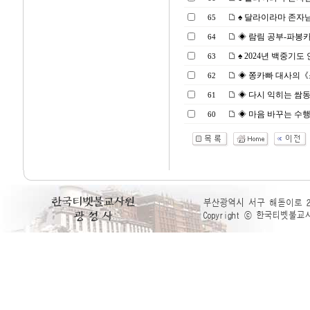
♠ 달라이라마 존자님 
65
◈ 람림 공부-파봉카R. 
64
♠ 2024년 백중기도 안
63
◈ 쫑카빠 대사의《소보
62
◈ 다시 익히는 쌈동린
61
◈ 마음 바꾸는 수행 7
60