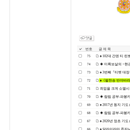
번호
글 제 목
♠ 102대 간덴 티 
75
◈ 미륵보살의 <현관장엄론
74
♠ 3번째『티벳 대장경 
73
♠《팔천송 반야바라밀
72
죄업을 크게 소멸시키는『
71
◈ 람림 공부-파봉카R. 
70
♠ 2017년 동지 기도 (2
69
◈ 람림 공부-파봉카R. 
68
♠ 2020년 정초 기도 (2
67
♠ 달라이라마 존자님
66