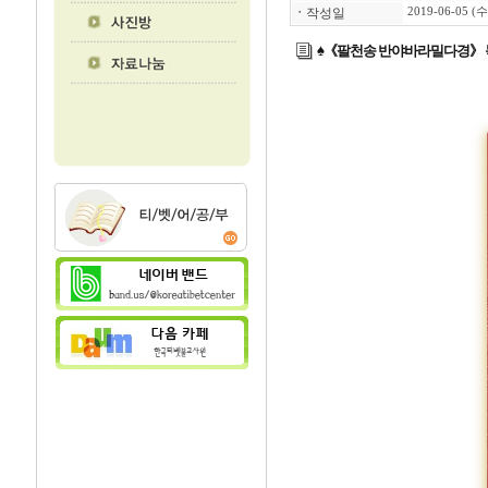
ㆍ
작성일
2019-06-05 (수
♠《팔천송 반야바라밀다경》 독