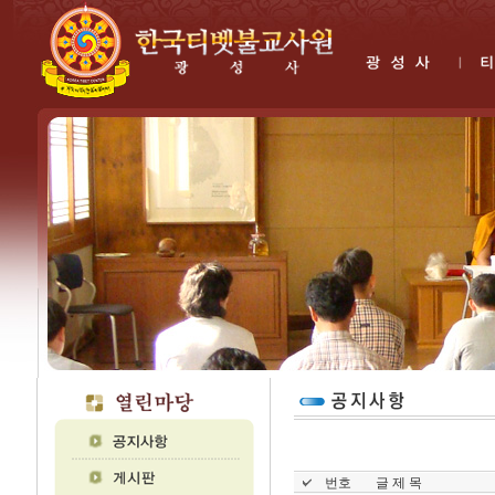
번호
글 제 목