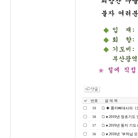
번호
글 제 목
◈ 쫑카빠대사의《도의 
59
♠ 2019년 정초기도 안
58
♠ 2019년 동지 기도 (2
57
♠ 2018년 `부처님 오
56