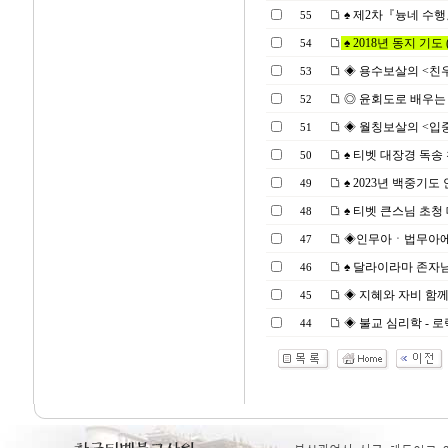
♠ 제2차『늉네 수행』(2
55
♠ 2018년 동지 기도 (2
54
◈ 용수보살의 <친우서親友
53
◎ 윤회도로 배우는
52
◈ 월칭보살의 <입중론> 
51
♠ 티벳 대장경 독송 천일
50
♠ 2023년 백중기도 안
49
♠ 티벳 큰스님 초청 대법
48
◈인무아ㆍ법무아에 대한
47
♠ 달라이라마 존자님
46
◈ 지혜와 자비 함께 하는
45
◈ 불교 심리학 - 로릭 공
44