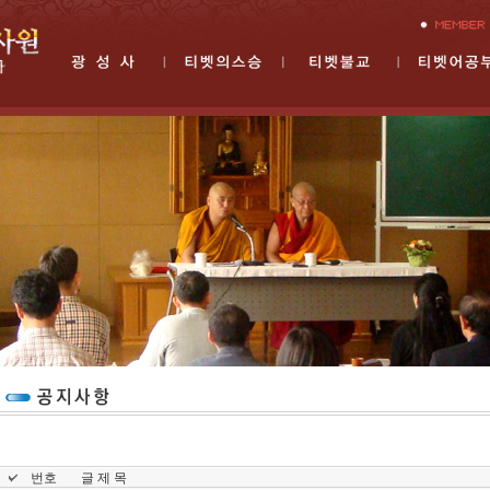
번호
글 제 목