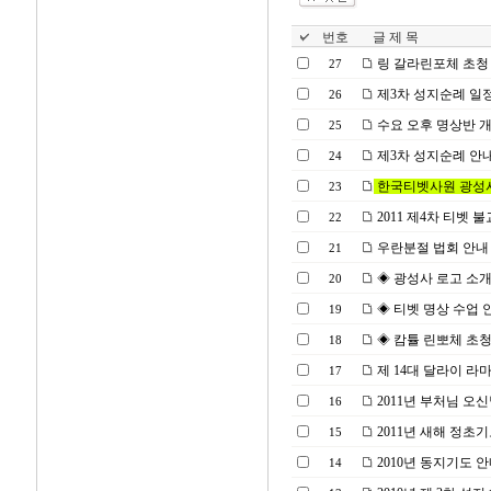
번호
글 제 목
링 갈라린포체 초청
27
제3차 성지순례 일
26
수요 오후 명상반 
25
제3차 성지순례 안
24
한국티벳사원 광성
23
2011 제4차 티벳
22
우란분절 법회 안내
21
◈ 광성사 로고 소
20
◈ 티벳 명상 수업 
19
◈ 캄튤 린뽀체 초청
18
제 14대 달라이 라
17
2011년 부처님 오
16
2011년 새해 정초
15
2010년 동지기도 
14