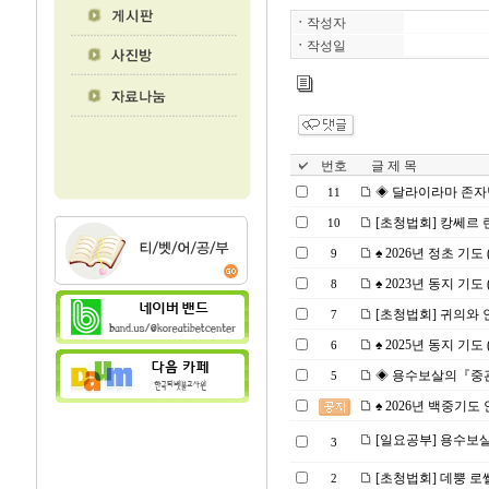
ㆍ
작성자
ㆍ
작성일
번호
글 제 목
◈ 달라이라마 존자님의
11
[초청법회] 캉쎄르 린뽀
10
♠ 2026년 정초 기도 (2
9
♠ 2023년 동지 기도 (2
8
[초청법회] 귀의와 인과
7
♠ 2025년 동지 기도 (2
6
◈ 용수보살의『중관보
5
♠ 2026년 백중기도 안내
[일요공부] 용수보살의
3
[초청법회] 데뿡 로쎌링
2