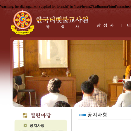
Warning
: Invalid argument supplied for foreach() in
/host/home2/ktdharma/html/main/inc