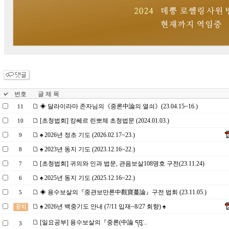
번호
글 제 목
◈ 달라이라마 존자님의《중론中論의 열쇠》(23.04.15~16.)
11
[초청법회] 캉쎄르 린뽀체 초청법문 (2024.01.03.)
10
♠ 2026년 정초 기도 (2026.02.17~23.)
9
♠ 2023년 동지 기도 (2023.12.16~22.)
8
[초청법회] 귀의와 인과 법문, 관음보살108명호 구전(23.11.24)
7
♠ 2025년 동지 기도 (2025.12.16~22.)
6
◈ 용수보살의『중관보만론中觀寶蔓論』구전 법회 (23.11.05.)
5
♠ 2026년 백중기도 안내 (7/11 입재~8/27 회향) ♠
[일요공부] 용수보살의『중론(中論 དབུ་..
3