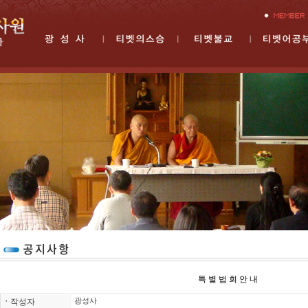
특 별 법 회 안 내
ㆍ
작성자
광성사