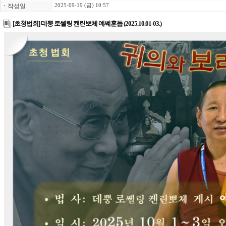
ㆍ
작성일
2025-09-19 (금) 10:57
[초청법회] 데뿡 로쎌링 켄린뽀체 예쎼훈둡 (2025.10.01-03.)