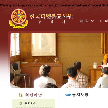
Warning
: Invalid argument supplied for foreach() in
/host/home2/ktdharma/html/main/inc