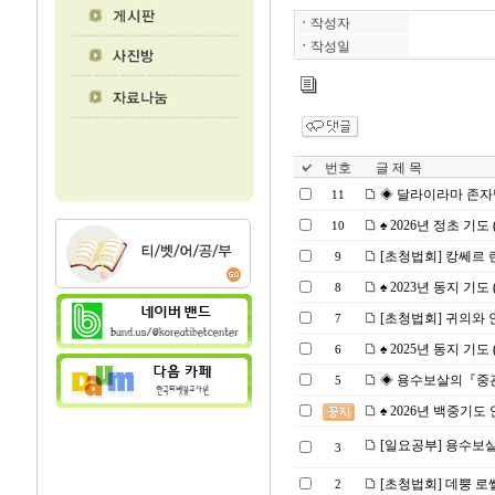
ㆍ
작성자
ㆍ
작성일
번호
글 제 목
◈ 달라이라마 존자님의
11
♠ 2026년 정초 기도 (2
10
[초청법회] 캉쎄르 린뽀
9
♠ 2023년 동지 기도 (2
8
[초청법회] 귀의와 인과
7
♠ 2025년 동지 기도 (2
6
◈ 용수보살의『중관보
5
♠ 2026년 백중기도 안내
[일요공부] 용수보살의
3
[초청법회] 데뿡 로쎌링
2