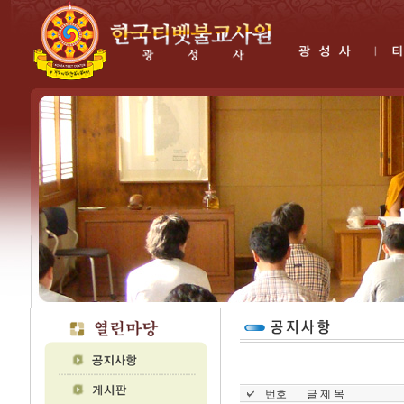
번호
글 제 목