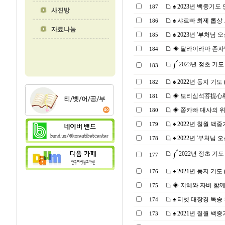
♠ 2023년 백중기도 안
187
♠ 샤르빠 최제 롭상 
186
♠ 2023년 '부처님 오신
185
◈ 달라이라마 존자님의
184
༼ 2023년 정초 기도 (
183
♠ 2022년 동지 기도 (2
182
◈ 보리심석菩提心釋과 
181
◈ 쫑카빠 대사의 위대한 
180
♠ 2022년 칠월 백중기
179
♠ 2022년 '부처님 오신
178
༼ 2022년 정초 기도 (
177
♠ 2021년 동지 기도 (2
176
◈ 지혜와 자비 함께 하는
175
♠ 티벳 대장경 독송 천일
174
♠ 2021년 칠월 백중기
173