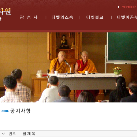
번호
글 제 목