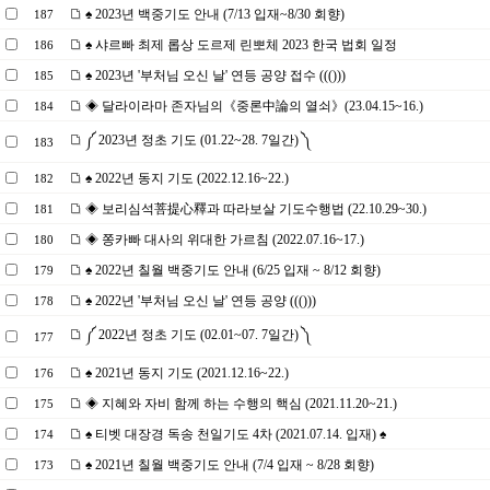
♠ 2023년 백중기도 안내 (7/13 입재~8/30 회향)
187
♠ 샤르빠 최제 롭상 도르제 린뽀체 2023 한국 법회 일정
186
♠ 2023년 '부처님 오신 날' 연등 공양 접수 ((()))
185
◈ 달라이라마 존자님의《중론中論의 열쇠》(23.04.15~16.)
184
༼ 2023년 정초 기도 (01.22~28. 7일간) ༽
183
♠ 2022년 동지 기도 (2022.12.16~22.)
182
◈ 보리심석菩提心釋과 따라보살 기도수행법 (22.10.29~30.)
181
◈ 쫑카빠 대사의 위대한 가르침 (2022.07.16~17.)
180
♠ 2022년 칠월 백중기도 안내 (6/25 입재 ~ 8/12 회향)
179
♠ 2022년 '부처님 오신 날' 연등 공양 ((()))
178
༼ 2022년 정초 기도 (02.01~07. 7일간) ༽
177
♠ 2021년 동지 기도 (2021.12.16~22.)
176
◈ 지혜와 자비 함께 하는 수행의 핵심 (2021.11.20~21.)
175
♠ 티벳 대장경 독송 천일기도 4차 (2021.07.14. 입재) ♠
174
♠ 2021년 칠월 백중기도 안내 (7/4 입재 ~ 8/28 회향)
173