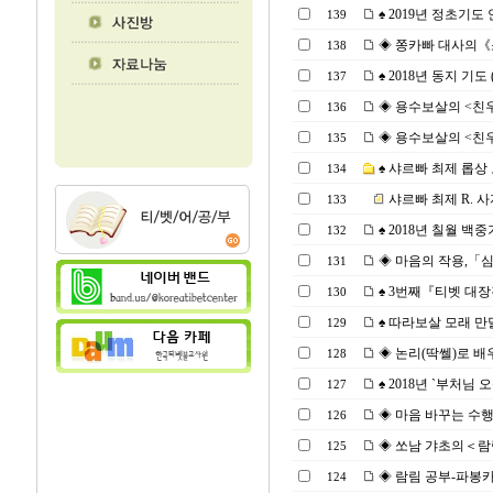
♠ 2019년 정초기도 안
139
◈ 쫑카빠 대사의《소보
138
♠ 2018년 동지 기도 (2
137
◈ 용수보살의 <친우서親友
136
◈ 용수보살의 <친우서親
135
♠ 샤르빠 최제 롭상 
134
샤르빠 최제 R. 사
133
♠ 2018년 칠월 백
132
◈ 마음의 작용,「심왕
131
♠ 3번째『티벳 대장경 
130
♠ 따라보살 모래 만달라 
129
◈ 논리(딱쎌)로 배우는
128
♠ 2018년 `부처님 오
127
◈ 마음 바꾸는 수행 7
126
◈ 쏘남 갸초의＜람림 세르
125
◈ 람림 공부-파봉카R. 
124