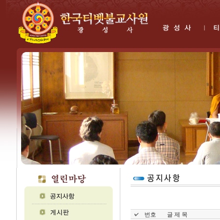
번호
글 제 목