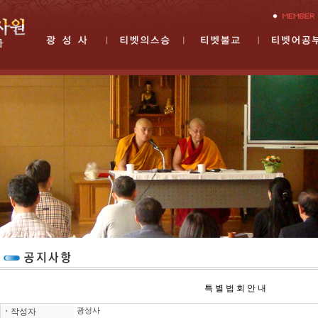
특 별 법 회 안 내
ㆍ
작성자
광성사