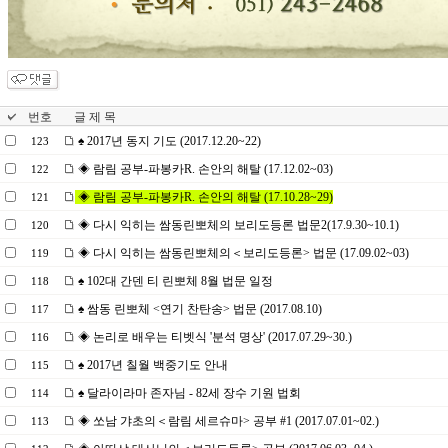
번호
글 제 목
♠ 2017년 동지 기도 (2017.12.20~22)
123
◈ 람림 공부-파봉카R. 손안의 해탈 (17.12.02~03)
122
◈ 람림 공부-파봉카R. 손안의 해탈 (17.10.28~29)
121
◈ 다시 익히는 쌈동린뽀체의 보리도등론 법문2(17.9.30~10.1)
120
◈ 다시 익히는 쌈동린뽀체의＜보리도등론> 법문 (17.09.02~03)
119
♠ 102대 간덴 티 린뽀체 8월 법문 일정
118
♠ 쌈동 린뽀체 <연기 찬탄송> 법문 (2017.08.10)
117
◈ 논리로 배우는 티벳식 '분석 명상' (2017.07.29~30.)
116
♠ 2017년 칠월 백중기도 안내
115
♠ 달라이라마 존자님 - 82세 장수 기원 법회
114
◈ 쏘남 갸초의＜람림 세르슈마> 공부 #1 (2017.07.01~02.)
113