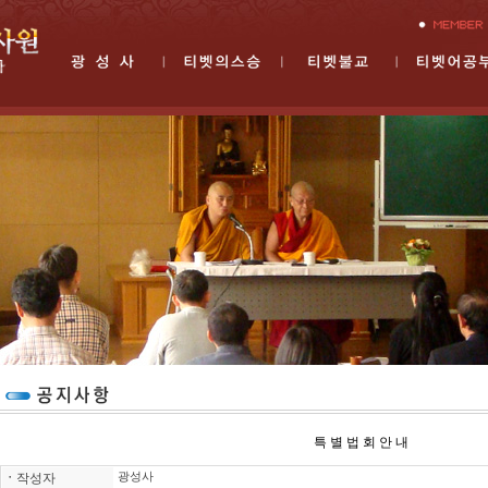
특 별 법 회 안 내
ㆍ
작성자
광성사