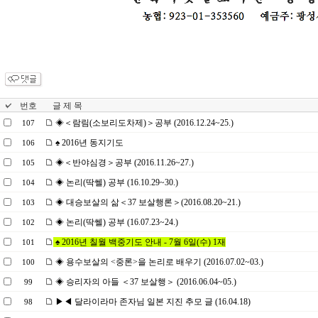
번호
글 제 목
◈＜람림(소보리도차제)＞공부 (2016.12.24~25.)
107
♠ 2016년 동지기도
106
◈＜반야심경＞공부 (2016.11.26~27.)
105
◈ 논리(딱쎌) 공부 (16.10.29~30.)
104
◈ 대승보살의 삶＜37 보살행론＞(2016.08.20~21.)
103
◈ 논리(딱쎌) 공부 (16.07.23~24.)
102
♠ 2016년 칠월 백중기도 안내 - 7월 6일(수) 1재
101
◈ 용수보살의 <중론>을 논리로 배우기 (2016.07.02~03.)
100
◈ 승리자의 아들 ＜37 보살행＞ (2016.06.04~05.)
99
▶◀ 달라이라마 존자님 일본 지진 추모 글 (16.04.18)
98