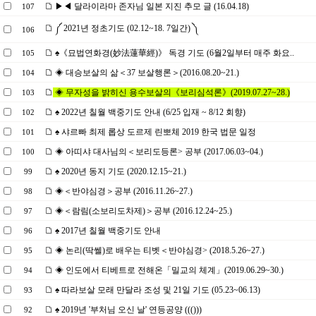
▶◀ 달라이라마 존자님 일본 지진 추모 글 (16.04.18)
107
༼ 2021년 정초기도 (02.12~18. 7일간) ༽
106
♠《묘법연화경(妙法蓮華經)》 독경 기도 (6월2일부터 매주 화요..
105
◈ 대승보살의 삶＜37 보살행론＞(2016.08.20~21.)
104
◈ 무자성을 밝히신 용수보살의《보리심석론》(2019.07.27~28.)
103
♠ 2022년 칠월 백중기도 안내 (6/25 입재 ~ 8/12 회향)
102
♠ 샤르빠 최제 롭상 도르제 린뽀체 2019 한국 법문 일정
101
◈ 아띠샤 대사님의＜보리도등론> 공부 (2017.06.03~04.)
100
♠ 2020년 동지 기도 (2020.12.15~21.)
99
◈＜반야심경＞공부 (2016.11.26~27.)
98
◈＜람림(소보리도차제)＞공부 (2016.12.24~25.)
97
♠ 2017년 칠월 백중기도 안내
96
◈ 논리(딱쎌)로 배우는 티벳＜반야심경> (2018.5.26~27.)
95
◈ 인도에서 티베트로 전해온「밀교의 체계」(2019.06.29~30.)
94
♠ 따라보살 모래 만달라 조성 및 21일 기도 (05.23~06.13)
93
♠ 2019년 '부처님 오신 날' 연등공양 ((()))
92