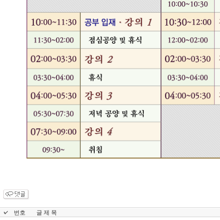
번호
글 제 목