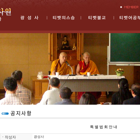
특 별 법 회 안 내
ㆍ
작성자
광성사