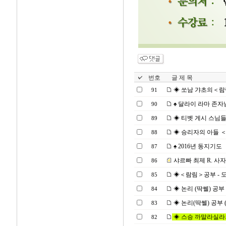
번호
글 제 목
◈ 쏘남 갸초의＜람림 세르
91
♠ 달라이 라마 존자님 
90
◈ 티벳 게시 스님들께
89
◈ 승리자의 아들 ＜37 
88
♠ 2016년 동지기도
87
샤르빠 최제 R. 사자후
86
◈＜람림＞공부 - 도의 세
85
◈ 논리 (딱쎌) 공부 (16
84
◈ 논리(딱쎌) 공부 (16
83
◈ 스승 까말라실라의＜
82