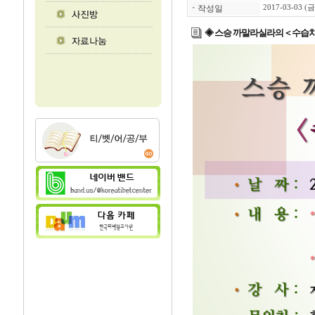
ㆍ
작성일
2017-03-03 (금
◈ 스승 까말라실라의＜수습차제＞중편