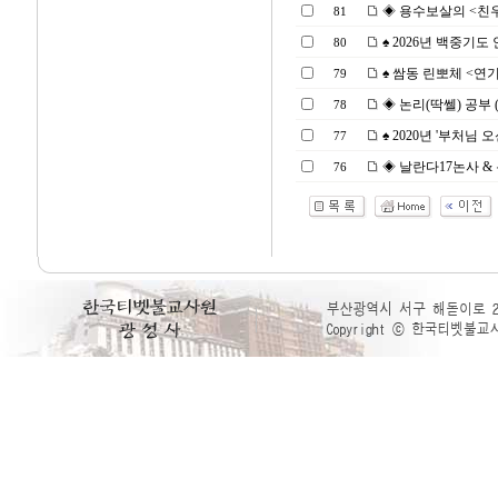
◈ 용수보살의 <친우서親
81
♠ 2026년 백중기도 안내
80
♠ 쌈동 린뽀체 <연기 찬
79
◈ 논리(딱쎌) 공부 (16
78
♠ 2020년 '부처님 오신
77
◈ 날란다17논사 & 논리
76