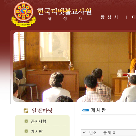
번호
글 제 목