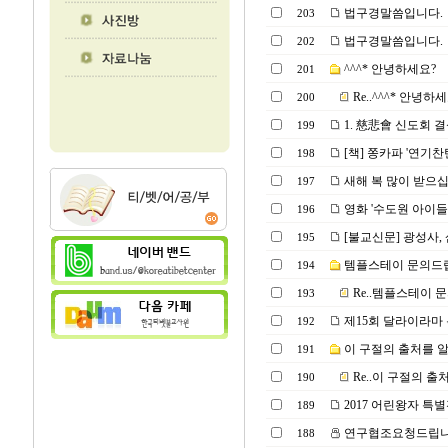
법구경말씀입니다.
203
법구경말씀입니다.
202
^^^* 안녕하세요?
201
Re..^^^* 안녕하
200
1. 慈悲會 신도회 결
199
[책] 쫑카파 '연기찬탄송
198
새해 복 많이 받으십
197
영화 '수도원 아이
196
[불교신문] 광성사, 
195
템플스테이 문의드립
194
Re..템플스테이 
193
제15회 달라이라마 
192
이 구절의 출처를 
191
Re..이 구절의 
190
2017 어린왕자 특
189
연구협조요청드립
188