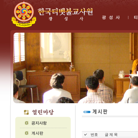
번호
글 제 목