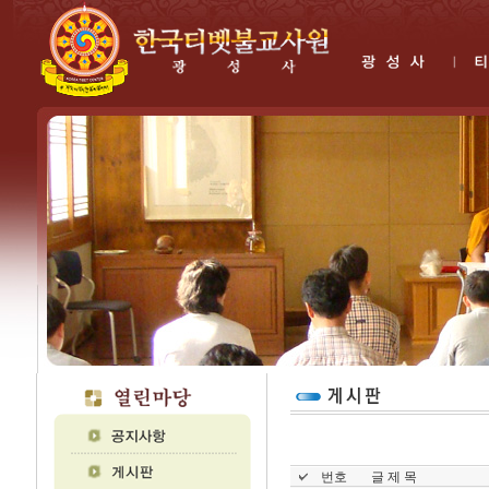
번호
글 제 목