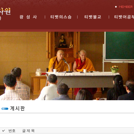
번호
글 제 목