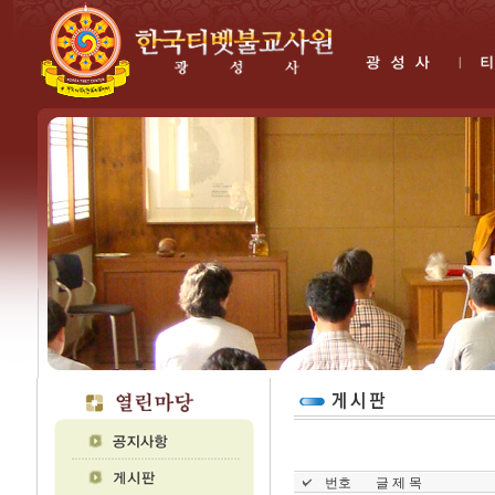
번호
글 제 목