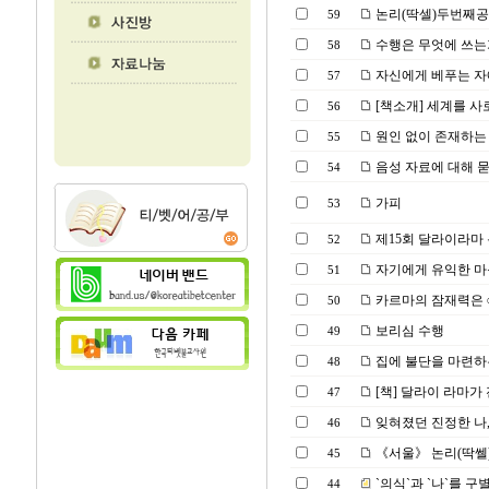
논리(딱셀)두번째
59
수행은 무엇에 쓰는
58
자신에게 베푸는 
57
[책소개] 세계를 사
56
원인 없이 존재하는
55
음성 자료에 대해 
54
가피
53
제15회 달라이라마 
52
자기에게 유익한 마
51
카르마의 잠재력은
50
보리심 수행
49
집에 불단을 마련하는
48
[책] 달라이 라마가 
47
잊혀졌던 진정한 나,
46
《서울》 논리(딱쎌) 공부
45
`의식`과 `나`를 
44