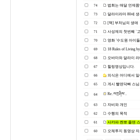
법회는 매달 언제쯤
74
달라이라마 80세 생신 
73
[책] 부처님의 생애
72
사성제의 첫번째 `고
71
영화 '수도원 아이
70
18 Rules of Living by
69
오바마와 달라이 라마의
68
힐링명상입니다.
67
의식은 어디에서 일
66
게시 빨덴닥빠 스님의 반
65
Re..བཀྲ་ཤིས་..
64
자비와 개인
63
수행의 목적
62
사캬파 켄뽀 졸덴 
61
오체투지 동영상 자료
60