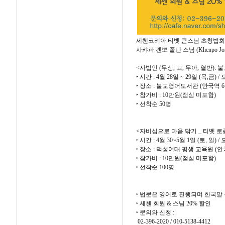
세첸코리아 티벳 큰스님 초청법회
사캬파 켄뽀 졸덴 스님 (Khenpo Jor
<사법인 (무상, 고, 무아, 열반):
‣ 시간 : 4월 28일 ~ 29일 (목,금) 
‣ 장소 : 불교영어도서관 (안국역 
‣ 참가비 : 10만원(점심 미포함)
‣ 선착순 50명
<자비심으로 마음 닦기 _ 티벳 로
‣ 시간 : 4월 30~5월 1일 (토, 일) 
‣ 장소 : 덕성여대 평생 교육원 (
‣ 참가비 : 10만원(점심 미포함)
‣ 선착순 100명
‣ 법문은 영어로 진행되며 한국말
‣ 세첸 회원 & 스님 20% 할인
‣ 문의와 신청 :
02-396-2020 / 010-5138-4412