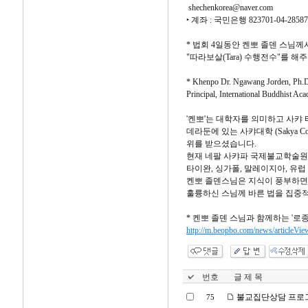
shechenkorea@naver.com
‣ 계좌 : 국민은행 823701-04-28
* 법회 4일동안 켄뽀 졸덴 스님께
"따라보살(Tara) 수행전수"를 해
* Khenpo Dr. Ngawang Jorden, Ph
Principal, International Buddhist A
'켄뽀'는 대학자를 의미하고 사캬
데라둔에 있는 사캬대학 (Sakya 
위를 받으셨습니다.
현재 네팔 사캬파 국제불교학술원 
타이완, 싱가폴, 말레이지아, 유
켄뽀 졸덴스님은 지식이 풍부하면
훌륭하신 스님께 바른 법을 집중적
* 켄뽀 졸덴 스님과 함께하는 '로종
http://m.beopbo.com/news/articleVi
번호
글 제 목
불교집단상담 프로그
75