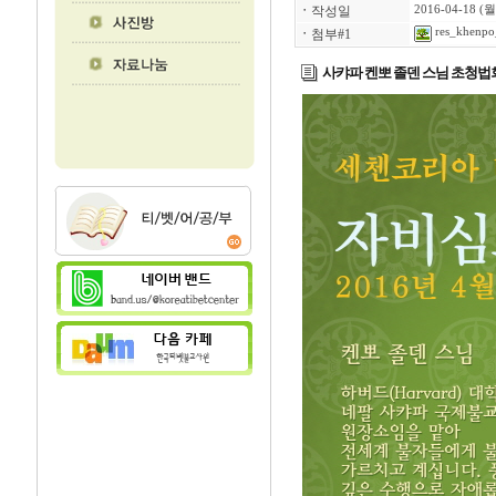
ㆍ
작성일
2016-04-18 (월
res_khenpo
ㆍ
첨부#1
사캬파 켄뽀 졸덴 스님 초청법