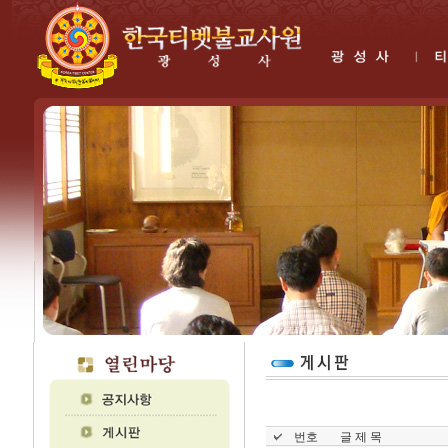
번호
글 제 목