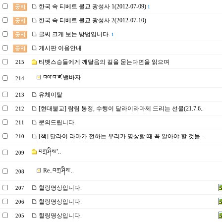
한국 속 티베트 불교 광성사 1(2012-07-09)
1
한국 속 티베트 불교 광성사 2(2012-07-10)
글씨 크게 보는 방법입니다.
1
게시판 이용안내
티벳스승들에게 깨달음의 길을 묻는다면을 읽으며
215
བལ་བ་ཛ 밸바자
214
유체이탈
213
[현대불교] 람림 봉정, 수행이 달라이라마께 드리는 선물(21.7.6..
212
문의드립니다.
211
[책] 달라이 라마가 전하는 우리가 명상할 때 꼭 알아야 할 것들..
210
བཀྲ་ཤིས་'..
209
Re..བཀྲ་ཤིས་..
208
힐링명상입니다.
207
힐링명상입니다.
206
힐링명상입니다.
205