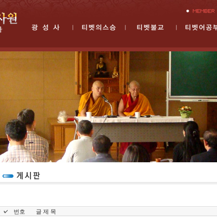
번호
글 제 목