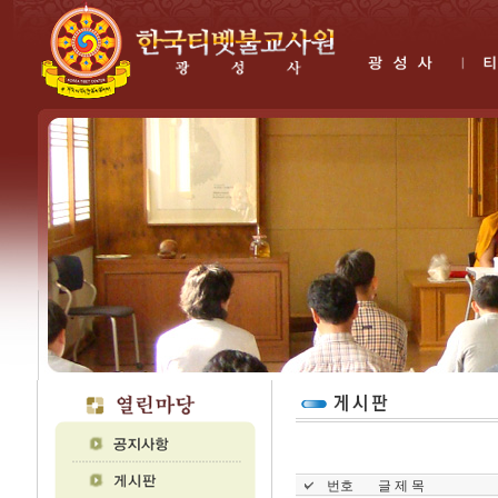
번호
글 제 목