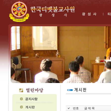
번호
글 제 목