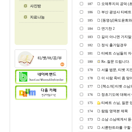
오체투지의 공덕 (
187
부산 광성사 티베트 불
186
[동영상]육도윤회와
185
연기찬 2
184
길이 아니면 가지말
183
정식 출가일경우
182
티베트 스님들의 자유를
181
Re..질문 드립니다.
180
서울 법문, 티벳 지
179
이 사람 죽비 좀 맞
178
[책소개] 티벳 스님
177
정초기도에 대해서 
176
티베트 스님, 질문
175
람림 영역본 제목
174
소남 스님에게서 듣는 
173
시륜탄트라를 구할 
172