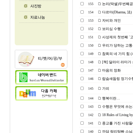
논리(딱셀)두번째
155
다르마(Dharma, 法)
154
자비와 개인
153
보리심 수행
152
사성제의 첫번째 `고
151
우리가 당하는 고통은
150
참회의 네 가지 힘 
149
[책] 달라이 라마가
148
마음의 정화
147
랍숨섀둡링 정기수
146
가피
145
행복이란…
144
수행은 무엇에 쓰는
143
18 Rules of Living by
142
종교를 가진 사람
141
까담 랑리탕빠 스님
140