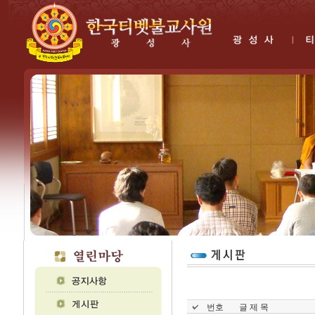
번호
글 제 목