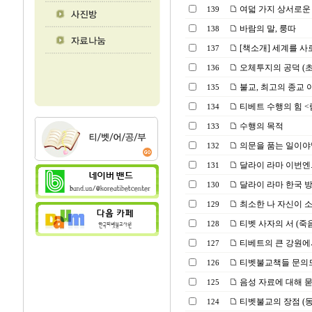
여덟 가지 상서로운 
139
바람의 말, 룽따
138
[책소개] 세계를 사
137
오체투지의 공덕 (
136
불교, 최고의 종교 아니
135
티베트 수행의 힘 <람림
134
수행의 목적
133
의문을 품는 일이야
132
달라이 라마 이번엔..
131
달라이 라마 한국 방
130
최소한 나 자신이 소
129
티벳 사자의 서 (죽
128
티베트의 큰 강원에
127
티벳불교책들 문의
126
음성 자료에 대해 
125
티벳불교의 장점 (
124