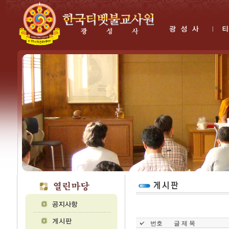
번호
글 제 목