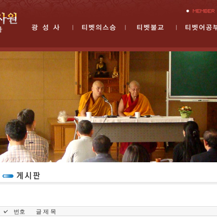
번호
글 제 목