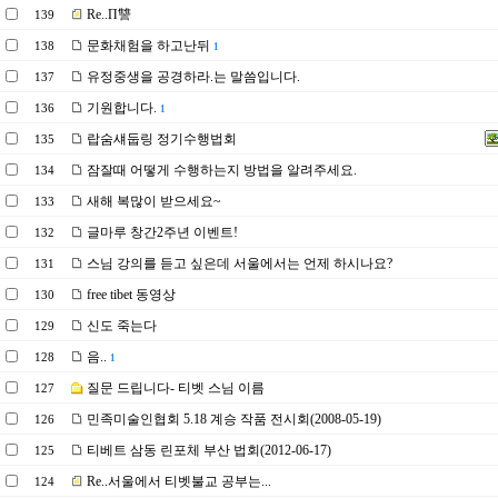
Re..П讐
139
문화채험을 하고난뒤
138
1
유정중생을 공경하라.는 말씀입니다.
137
기원합니다.
136
1
랍숨섀둡링 정기수행법회
135
잠잘때 어떻게 수행하는지 방법을 알려주세요.
134
새해 복많이 받으세요~
133
글마루 창간2주년 이벤트!
132
스님 강의를 듣고 싶은데 서울에서는 언제 하시나요?
131
free tibet 동영상
130
신도 죽는다
129
음..
128
1
질문 드립니다- 티벳 스님 이름
127
민족미술인협회 5.18 계승 작품 전시회(2008-05-19)
126
티베트 삼동 린포체 부산 법회(2012-06-17)
125
Re..서울에서 티벳불교 공부는...
124