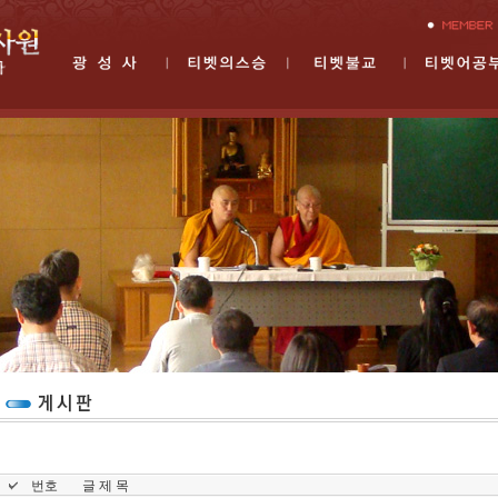
번호
글 제 목