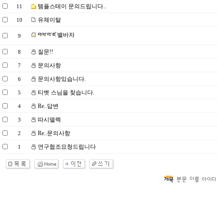
템플스테이 문의드립니다..
11
유체이탈
10
བལ་བ་ཛ 밸바자
9
질문!!
8
문의사항
7
문의사항있습니다.
6
티벳 스님을 찾습니다.
5
Re..답변
4
따시델렉
3
Re..문의사항
2
연구협조요청드립니다
1