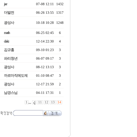
jae
07-08 12:11
1432
더발전
06-26 13:55
1317
광성사
10-18 10:28
1248
math
06-25 02:45
6
daki
12-14 22:30
4
김규홍
09-10 01:23
3
파리청년
06-07 09:17
3
광성사
08-12 13:13
3
까르마직메도제
01-10 08:47
3
광성사
12-17 21:59
2
남경스님
04-11 17:31
1
1
,,,
11
12
13
14