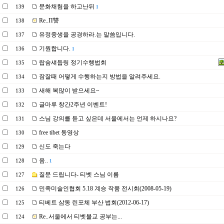
문화채험을 하고난뒤
139
1
Re..П讐
138
유정중생을 공경하라.는 말씀입니다.
137
기원합니다.
136
1
랍숨섀둡링 정기수행법회
135
잠잘때 어떻게 수행하는지 방법을 알려주세요.
134
새해 복많이 받으세요~
133
글마루 창간2주년 이벤트!
132
스님 강의를 듣고 싶은데 서울에서는 언제 하시나요?
131
free tibet 동영상
130
신도 죽는다
129
음..
128
1
질문 드립니다- 티벳 스님 이름
127
민족미술인협회 5.18 계승 작품 전시회(2008-05-19)
126
티베트 삼동 린포체 부산 법회(2012-06-17)
125
Re..서울에서 티벳불교 공부는...
124