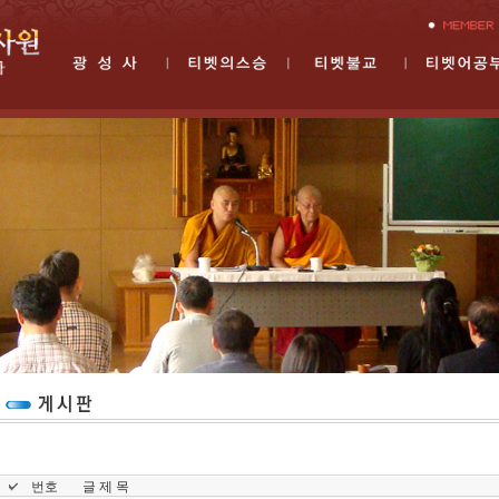
번호
글 제 목