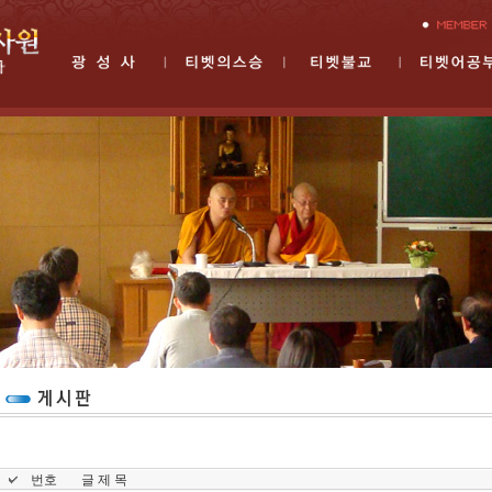
번호
글 제 목