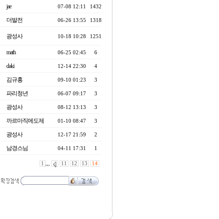
jae
07-08 12:11
1432
더발전
06-26 13:55
1318
광성사
10-18 10:28
1251
math
06-25 02:45
6
daki
12-14 22:30
4
김규홍
09-10 01:23
3
파리청년
06-07 09:17
3
광성사
08-12 13:13
3
까르마직메도제
01-10 08:47
3
광성사
12-17 21:59
2
남경스님
04-11 17:31
1
1
,,,
11
12
13
14