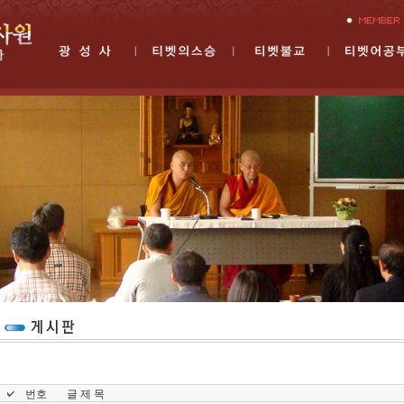
번호
글 제 목