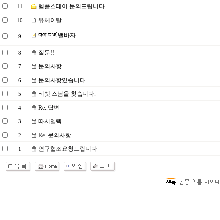
템플스테이 문의드립니다..
11
유체이탈
10
བལ་བ་ཛ 밸바자
9
질문!!
8
문의사항
7
문의사항있습니다.
6
티벳 스님을 찾습니다.
5
Re..답변
4
따시델렉
3
Re..문의사항
2
연구협조요청드립니다
1