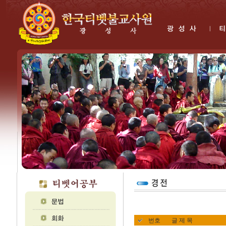
번호
글 제 목