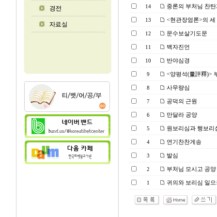
중론의 부처님 찬탄
14
<현관장엄론>의 세 
13
문수보살기도문
12
백자진언
11
반야심경
10
<양평석(量評釋)> 
9
사무량심
8
공덕의 근원
7
만달라 공양
6
원보리심과 행보리
5
연기찬찬게송
4
발심
3
부처님 모시고 공양
2
귀의와 보리심 일
1