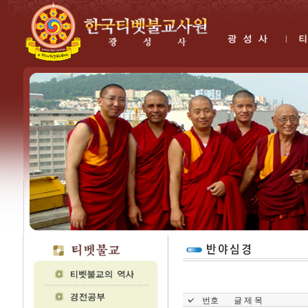
번호
글 제 목