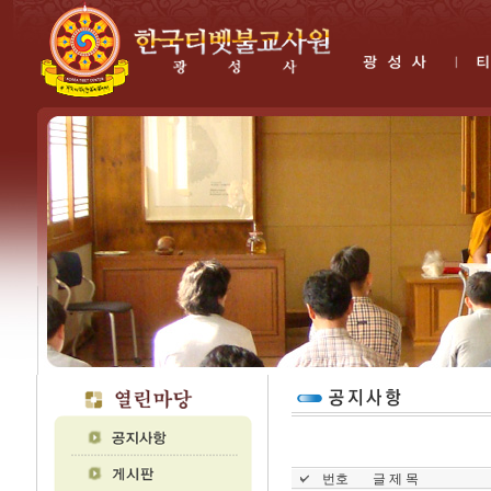
번호
글 제 목