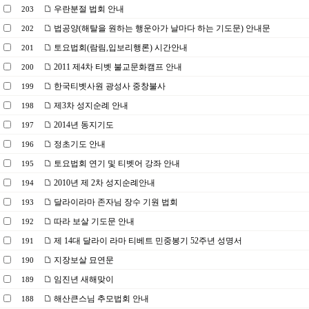
우란분절 법회 안내
203
법공양(해탈을 원하는 행운아가 날마다 하는 기도문) 안내문
202
토요법회(람림,입보리행론) 시간안내
201
2011 제4차 티벳 불교문화캠프 안내
200
한국티벳사원 광성사 중창불사
199
제3차 성지순례 안내
198
2014년 동지기도
197
정초기도 안내
196
토요법회 연기 및 티벳어 강좌 안내
195
2010년 제 2차 성지순례안내
194
달라이라마 존자님 장수 기원 법회
193
따라 보살 기도문 안내
192
제 14대 달라이 라마 티베트 민중봉기 52주년 성명서
191
지장보살 묘연문
190
임진년 새해맞이
189
해산큰스님 추모법회 안내
188