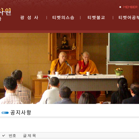
번호
글 제 목