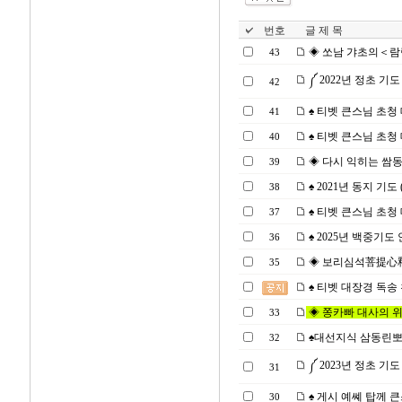
번호
글 제 목
◈ 쏘남 갸초의＜람림 세르
43
༼ 2022년 정초 기도 (
42
♠ 티벳 큰스님 초청 대법
41
♠ 티벳 큰스님 초청 대법
40
◈ 다시 익히는 쌈동린
39
♠ 2021년 동지 기도 (2
38
♠ 티벳 큰스님 초청 대법
37
♠ 2025년 백중기도 안
36
◈ 보리심석菩提心釋과 
35
♠ 티벳 대장경 독송 천일
◈ 쫑카빠 대사의 위대한 
33
♠대선지식 삼동린뽀체,
32
༼ 2023년 정초 기도 (
31
♠ 게시 예쎼 탑께 큰
30