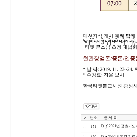
대선지식 게시 예쎼 탑케
༄།།ཡོངས་ཀྱི་དགེ་བའི་བཤེས་གཉ
티벳 큰스님 초청 대법회 
현관장엄론/중론/입중
* 날 짜: 2019. 11. 23~2
* 수강료: 자율 보시
한국티벳불교사원 광성사 ☎ 0
번호
글 제 목
༼ 2021년 정초기도 (0
171
♠ 2020년 동지 기도 (2
170