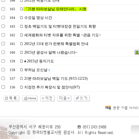
2012년 백중기도 안내
166
「21분 따라보살님 모래만다라」 시현
165
수요일 명상 시간
164
정초 백일기도 및 티벳대장경 천일기도 회향
163
세계평화와 티벳 자유를 위한 특별 <관음 기도>
162
2012년 11대 린갸 린뽀체 특별법회 안내
161
2015년 광성사 달력 나왔습니다~
160
♠ 2015년 동지기도
159
부처님 오신날
158
1
21분 따라보살님 백일 기도 (9/15-12/23)
157
지장전 추가 복장식 및 점안식(9/7)
156