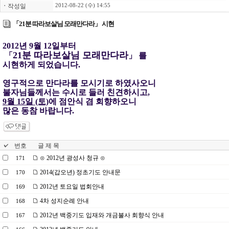
ㆍ
작성일
2012-08-22 (수) 14:55
「21분 따라보살님 모래만다라」 시현
2012년 9월 12일부터
21분 따라보살님 모래만다라
「
」 를
시현하게 되었습니다.
영구적으로 만다라를 모시기로 하였사오니
불자님들께서는 수시로 들러 친견하시고,
9월 15일 (토)
에 점안식 겸 회향하오니
많은 동참 바랍니다.
번호
글 제 목
⊙ 2012년 광성사 청규 ⊙
171
2014(갑오년) 정초기도 안내문
170
2012년 토요일 법회안내
169
4차 성지순례 안내
168
2012년 백중기도 입재와 개금불사 회향식 안내
167