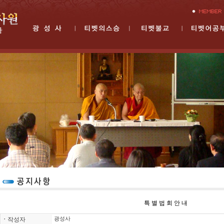
특 별 법 회 안 내
ㆍ
작성자
광성사