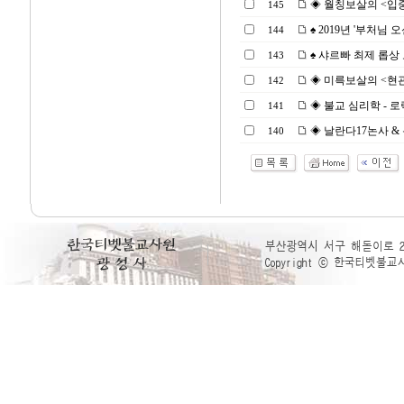
◈ 월칭보살의 <입중론> 
145
♠ 2019년 '부처님 오신
144
♠ 샤르빠 최제 롭상 
143
◈ 미륵보살의 <현관장엄론
142
◈ 불교 심리학 - 로릭 공
141
◈ 날란다17논사 & 논리
140