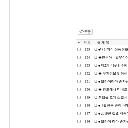
번호
글 제 목
♠대선지식 삼동린뽀체,
155
◈인무아ㆍ법무아에 대한
154
♠ 제2차『늉네 수행』(2
153
◈ 무자성을 밝히신 용
152
♠ 달라이라마 존자님
151
◈ 인도에서 티베트로 
150
죄업을 크게 소멸시키는『
149
♠《팔천송 반야바라밀
148
♠ 2019년 칠월 백중기
147
♠ 달라이 라마 존자님 
146