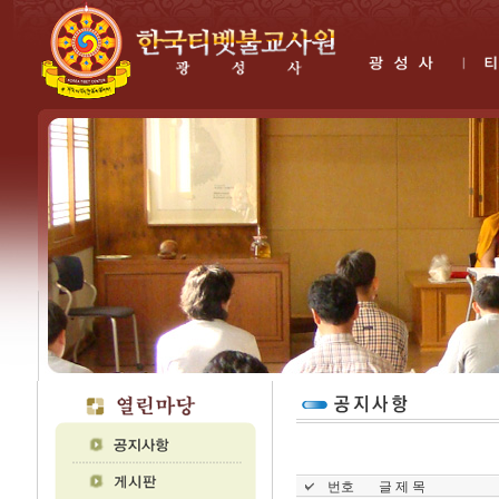
번호
글 제 목