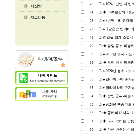
♠ 102대 간덴 티 
75
◈ 미륵보살의 <현관장엄론
74
♠ 3번째『티벳 대장경 
73
♠《팔천송 반야바라밀
72
죄업을 크게 소멸시키는『
71
◈ 람림 공부-파봉카R. 
70
♠ 2017년 동지 기도 (2
69
◈ 람림 공부-파봉카R. 
68
♠ 2020년 정초 기도 (2
67
♠ 달라이라마 존자님
66
♠ 달라이라마 존자님 
65
◈ 람림 공부-파봉카R. 
64
♠ 2024년 백중기도 안
63
◈ 쫑카빠 대사의《소보
62
◈ 다시 익히는 쌈동린
61
◈ 마음 바꾸는 수행 7
60