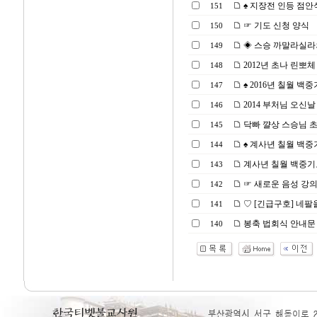
♠ 지장전 인등 점안식(2
151
☞ 기도 신청 양식
150
◈ 스승 까말라실라의＜수
149
2012년 초나 린뽀
148
♠ 2016년 칠월 백중기
147
2014 부처님 오신날
146
닥빠 꺌상 스승님 초청
145
♠ 계사년 칠월 백중
144
계사년 칠월 백중기
143
☞ 새로운 음성 강
142
♡ [긴급구호] 네팔
141
봉축 법회식 안내문
140