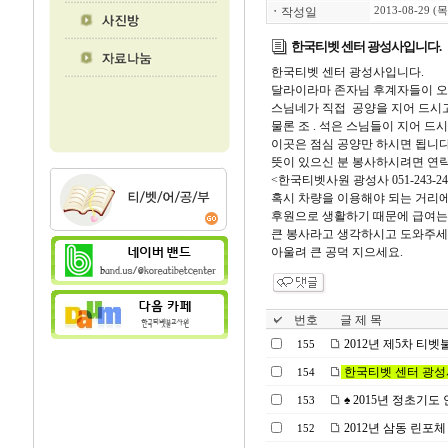
ㆍ
작성일
2013-08-29 (목
한국티벳 센터 광성사입니다.
한국티벳 센터 광성사입니다.
달라이라마 존자님 후계자들이 오
스님네가 직접 공양을 지어 드시
물론 조 . 석은 스님들이 지어 드
이곳은 점심 공양만 하시면 됩니다
뜻이 있으신 분 봉사하시려면 연
<한국티벳사원 광성사 051-243-2468/
혹시 차량을 이용해야 되는 거리
후원으로 생활하기 때문에 급여는
큰 봉사라고 생각하시고 도와주세
아울려 큰 공덕 지으세요.
번호
글 제 목
2012년 제5차 티
155
한국티벳 센터 광성
154
♠ 2015년 정초기도
153
2012년 삼동 린포체
152